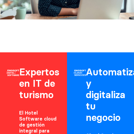
Expertos
Automatiz
en IT de
y
turismo
digitaliza
tu
El Hotel
negocio
Software cloud
de gestión
integral para